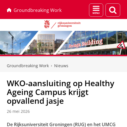
Menu
Zoek
Groundbreaking Work
en
zoeken
Skip
Skip
to
to
Groundbreaking Work
Nieuws
Content
Navigation
WKO-aansluiting op Healthy
Ageing Campus krijgt
opvallend jasje
26 mei 2026
De Rijksuniversiteit Groningen (RUG) en het UMCG