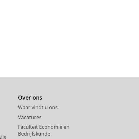
Over ons
Waar vindt u ons
Vacatures
Faculteit Economie en
Bedrijfskunde
ijs