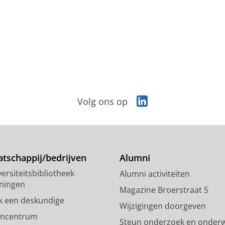
L
Volg ons op
i
n
k
e
d
tschappij/bedrijven
Alumni
I
ersiteitsbibliotheek
Alumni activiteiten
n
ningen
-
Magazine Broerstraat 5
p
k een deskundige
Wijzigingen doorgeven
a
encentrum
Steun onderzoek en onderw
g