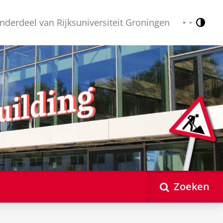
nderdeel van Rijksuniversiteit Groningen
Contr
Nederlands
English
Zoeken