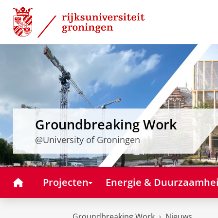
Skip
Skip
to
to
Content
Navigation
Groundbreaking Work
@University of Groningen
Home
Projecten
Energie & Duurzaamhe
Groundbreaking Work
Nieuws