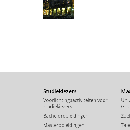
Studiekiezers
Maa
Voorlichtingsactiviteiten voor
Univ
studiekiezers
Gro
Bacheloropleidingen
Zoe
Masteropleidingen
Tal