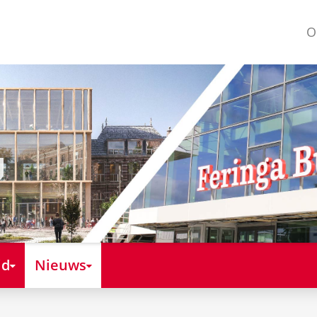
O
id
Nieuws