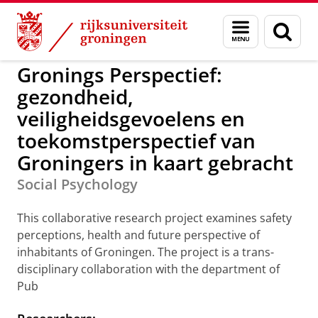
Skip
Skip
to
to
GMW
Sociale Psychologie
Menu
Zoek
Content
Navigation
en
zoeken
Gronings Perspectief:
gezondheid,
veiligheidsgevoelens en
toekomstperspectief van
Groningers in kaart gebracht
Social Psychology
This collaborative research project examines safety
perceptions, health and future perspective of
inhabitants of Groningen. The project is a trans-
disciplinary collaboration with the department of
Pub