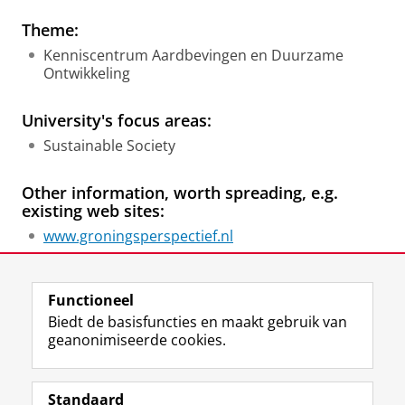
Theme:
Kenniscentrum Aardbevingen en Duurzame
Ontwikkeling
University's focus areas:
Sustainable Society
Other information, worth spreading, e.g.
existing web sites:
www.groningsperspectief.nl
Laatst gewijzigd:
20 juni 2024 08:12
Functioneel
Biedt de basisfuncties en maakt gebruik van
geanonimiseerde cookies.
F
L
R
I
Y
Volg de RUG
a
i
S
n
o
Standaard