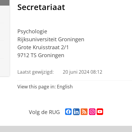
Secretariaat
Psychologie
Rijksuniversiteit Groningen
Grote Kruisstraat 2/1
9712 TS Groningen
Laatst gewijzigd:
20 juni 2024 08:12
View this page in:
English
F
L
R
I
Y
Volg de RUG
a
i
S
n
o
c
n
S
s
u
e
k
-
t
T