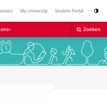
ontact
My University
Student Portal
Contr
Nederlands
English
 ons
Zoeken