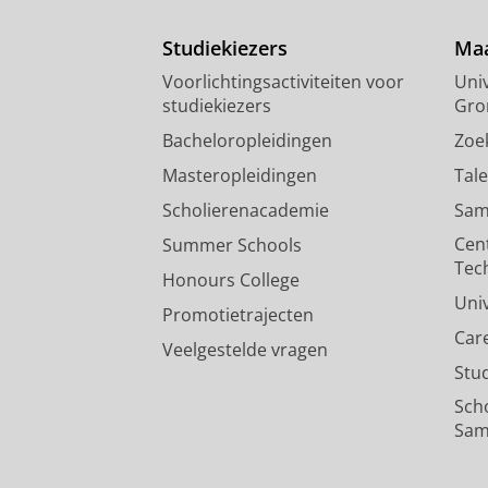
Studiekiezers
Maa
Voorlichtingsactiviteiten voor
Univ
studiekiezers
Gro
Bacheloropleidingen
Zoe
Masteropleidingen
Tal
Scholierenacademie
Sam
Cen
Summer Schools
Tec
Honours College
Uni
Promotietrajecten
Car
Veelgestelde vragen
Stu
Sch
Sam