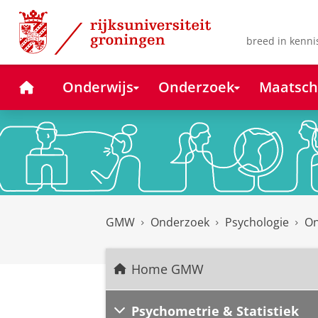
Skip
Skip
to
to
Content
Navigation
breed in kenni
Home
Onderwijs
Onderzoek
Maatsch
GMW
Onderzoek
Psychologie
On
Home GMW
Psychometrie & Statistiek