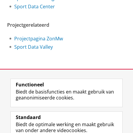
Sport Data Center
Projectgerelateerd
Projectpagina ZonMw
Sport Data Valley
View this page in:
English
Functioneel
Biedt de basisfuncties en maakt gebruik van
geanonimiseerde cookies.
F
L
R
I
Y
Volg de RUG
a
i
S
n
o
Standaard
c
n
S
s
u
Biedt de optimale werking en maakt gebruik
e
k
-
t
T
Studiekiezers
van onder andere videocookies.
b
e
f
a
u