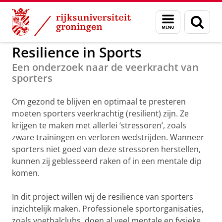
Skip
Skip
to
to
GMW
Resilience in Sports
Menu
Zoek
Content
Navigation
en
zoeken
Resilience in Sports
Een onderzoek naar de veerkracht van
sporters
Om gezond te blijven en optimaal te presteren
moeten sporters veerkrachtig (resilient) zijn. Ze
krijgen te maken met allerlei ‘stressoren’, zoals
zware trainingen en verloren wedstrijden. Wanneer
sporters niet goed van deze stressoren herstellen,
kunnen zij geblesseerd raken of in een mentale dip
komen.
In dit project willen wij de resilience van sporters
inzichtelijk maken. Professionele sportorganisaties,
zoals voetbalclubs, doen al veel mentale en fysieke