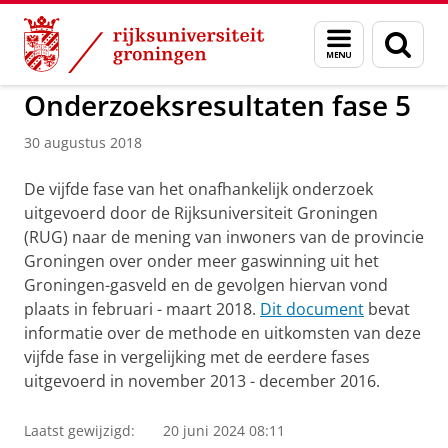
Skip
Skip
to
to
Onderzoek Gaswinning Groningen
Menu
Zoek
Content
Navigation
en
zoeken
Onderzoeksresultaten fase 5
30 augustus 2018
De vijfde fase van het onafhankelijk onderzoek
uitgevoerd door de Rijksuniversiteit Groningen
(RUG) naar de mening van inwoners van de provincie
Groningen over onder meer gaswinning uit het
Groningen-gasveld en de gevolgen hiervan vond
plaats in februari - maart 2018.
Dit document
bevat
informatie over de methode en uitkomsten van deze
vijfde fase in vergelijking met de eerdere fases
uitgevoerd in november 2013 - december 2016.
Laatst gewijzigd:
20 juni 2024 08:11