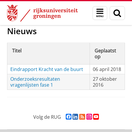
Skip
Skip
to
to
GMW
Lokale initiatieven
Menu
Zoek
Content
Navigation
en
zoeken
Nieuws
Titel
Geplaatst
op
Eindrapport Kracht van de buurt
06 april 2018
Onderzoeksresultaten
27 oktober
vragenlijsten fase 1
2016
F
L
R
I
Y
Volg de RUG
a
i
S
n
o
c
n
S
s
u