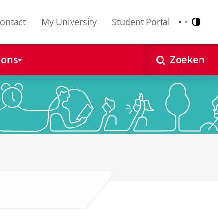
ontact
My University
Student Portal
Contr
Nederlands
English
 ons
Zoeken