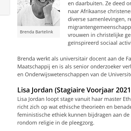
en daarbuiten. Ze deed o
naar Afrikaanse christenen
diverse samenlevingen, r
migrantengemeenschappen
Brenda Bartelink
vrouwen in christelijke 
geïnspireerd sociaal acti
Brenda werkt als universitair docent aan de Fac
Maatschappij en is als senior onderzoeker ve
en Onderwijswetenschappen van de Universite
Lisa Jordan (Stagiaire Voorjaar 2021
Lisa Jordan loopt stage vanuit haar master Et
richt zich op wat ethische theorieën en benad
feministische ethiek kunnen bijdragen aan de 
rondom religie in de pleegzorg.