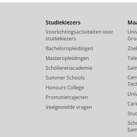
Studiekiezers
Maa
Voorlichtingsactiviteiten voor
Univ
studiekiezers
Gro
Bacheloropleidingen
Zoe
Masteropleidingen
Tal
Scholierenacademie
Sam
Cen
Summer Schools
Tec
Honours College
Uni
Promotietrajecten
Car
Veelgestelde vragen
Stu
Sch
Sam