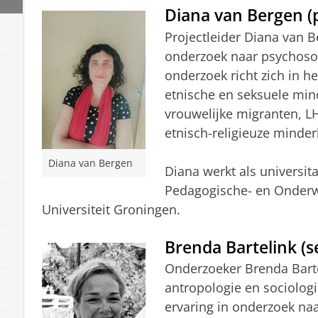
Diana van Bergen (p
Projectleider Diana van B
onderzoek naar psychosoc
onderzoek richt zich in he
etnische en seksuele min
vrouwelijke migranten, L
etnisch-religieuze minde
Diana van Bergen
Diana werkt als universit
Pedagogische- en Onder
Universiteit Groningen.
Brenda Bartelink (s
Onderzoeker Brenda Barte
antropologie en sociologi
ervaring in onderzoek naar