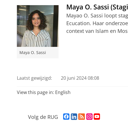
Maya O. Sassi (Stag
Mayao O. Sassi loopt stag
Ecucation. Haar onderzoek
context van Islam en Mo
Maya O. Sassi
Laatst gewijzigd:
20 juni 2024 08:08
View this page in:
English
F
L
R
I
Y
Volg de RUG
a
i
S
n
o