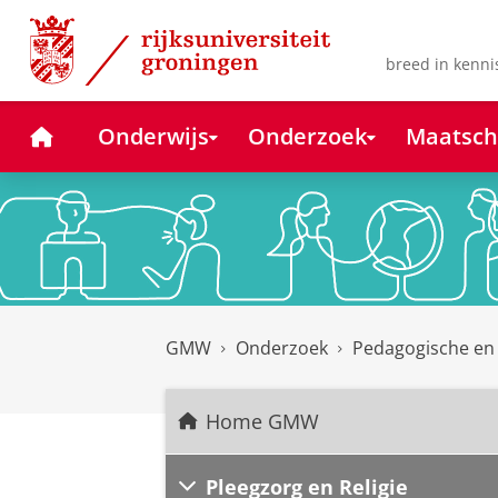
Skip
Skip
to
to
Content
Navigation
breed in kenni
Home
Onderwijs
Onderzoek
Maatsch
GMW
Onderzoek
Pedagogische en
Home GMW
Pleegzorg en Religie