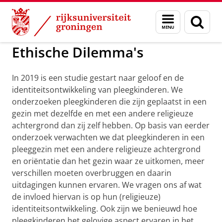
Skip
Skip
to
to
GMW
Pleegzorg en Religie
Menu
Zoek
Content
Navigation
en
zoeken
Ethische Dilemma's
In 2019 is een studie gestart naar geloof en de
identiteitsontwikkeling van pleegkinderen. We
onderzoeken pleegkinderen die zijn geplaatst in een
gezin met dezelfde en met een andere religieuze
achtergrond dan zij zelf hebben. Op basis van eerder
onderzoek verwachten we dat pleegkinderen in een
pleeggezin met een andere religieuze achtergrond
en oriëntatie dan het gezin waar ze uitkomen, meer
verschillen moeten overbruggen en daarin
uitdagingen kunnen ervaren. We vragen ons af wat
de invloed hiervan is op hun (religieuze)
identiteitsontwikkeling. Ook zijn we benieuwd hoe
pleegkinderen het gelovige aspect ervaren in het