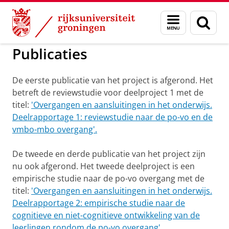
Skip
Skip
to
to
Overgangen en aansluitingen in het 
Menu
Zoek
Content
Navigation
en
zoeken
Publicaties
De eerste publicatie van het project is afgerond. Het
betreft de reviewstudie voor deelproject 1 met de
titel:
'Overgangen en aansluitingen in het onderwijs.
Deelrapportage 1: reviewstudie naar de po-vo en de
vmbo-mbo overgang'.
De tweede en derde publicatie van het project zijn
nu ook afgerond. Het tweede deelproject is een
empirische studie naar de po-vo overgang met de
titel:
'Overgangen en aansluitingen in het onderwijs.
Deelrapportage 2: empirische studie naar de
cognitieve en niet-cognitieve ontwikkeling van de
leerlingen rondom de po-vo overgang'.