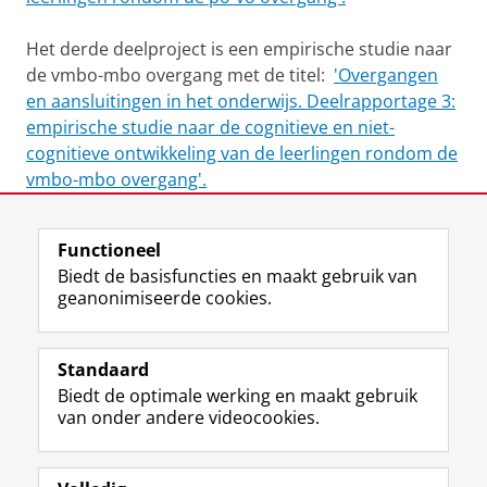
Het derde deelproject is een empirische studie naar
de vmbo-mbo overgang met de titel:
'Overgangen
en aansluitingen in het onderwijs. Deelrapportage 3:
empirische studie naar de cognitieve en niet-
cognitieve ontwikkeling van de leerlingen rondom de
vmbo-mbo overgang'.
Laatst gewijzigd:
20 juni 2024 08:07
Functioneel
Biedt de basisfuncties en maakt gebruik van
geanonimiseerde cookies.
F
L
R
I
Y
Volg de RUG
a
i
S
n
o
Standaard
c
n
S
s
u
Biedt de optimale werking en maakt gebruik
e
k
-
t
T
Studiekiezers
van onder andere videocookies.
b
e
f
a
u
Maatschappij/bedrijven
o
d
e
g
b
o
I
e
r
e
Alumni