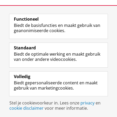
Laatst gewijzigd:
20 juni 2024 08:07
Functioneel
Biedt de basisfuncties en maakt gebruik van
geanonimiseerde cookies.
F
L
R
I
Y
Volg de RUG
a
i
S
n
o
c
n
S
s
u
Standaard
e
k
-
t
T
Studiekiezers
b
e
f
a
u
Biedt de optimale werking en maakt gebruik
Maatschappij/bedrijven
o
d
e
g
b
van onder andere videocookies.
o
I
e
r
e
Alumni
k
n
d
a
-
p
-
R
m
k
Volledig
Over ons
a
p
i
-
a
Biedt gepersonaliseerde content en maakt
g
a
j
a
n
gebruik van marketingcookies.
i
g
k
c
a
Disclaimer & Copyright
Privacy
Cookies
n
i
s
c
a
Inloggen
a
n
u
o
l
Stel je cookievoorkeur in. Lees onze
privacy
en
R
a
n
u
R
cookie disclaimer
voor meer informatie.
i
R
i
n
i
j
i
v
t
j