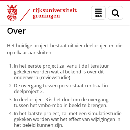
Skip
Skip
to
to
GMW
Over
Menu
Zoek
Content
Navigation
en
zoeken
Over
Het huidige project bestaat uit vier deelprojecten die
op elkaar aansluiten.
In het eerste project zal vanuit de literatuur
gekeken worden wat al bekend is over dit
onderwerp (reviewstudie).
De overgang tussen po-vo staat centraal in
deelproject 2.
In deelproject 3 is het doel om de overgang
tussen het vmbo-mbo in beeld te brengen.
In het laatste project, zal met een simulatiestudie
gekeken worden wat het effect van wijzigingen in
het beleid kunnen zijn.