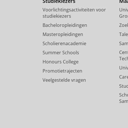
Studiekiezers
Maa
Voorlichtingsactiviteiten voor
Univ
studiekiezers
Gro
Bacheloropleidingen
Zoe
Masteropleidingen
Tal
Scholierenacademie
Sam
Cen
Summer Schools
Tec
Honours College
Uni
Promotietrajecten
Car
Veelgestelde vragen
Stu
Sch
Sam