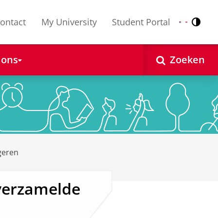
ontact
My University
Student Portal
Contr
Nederlands
English
 ons
Zoeken
geren
verzamelde