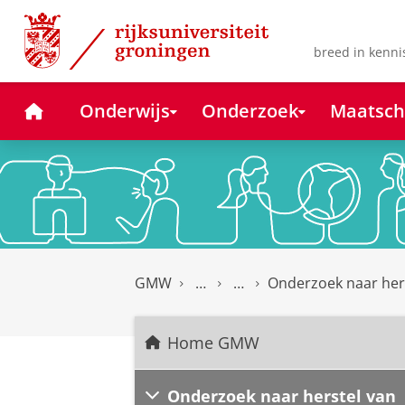
Skip
Skip
to
to
Content
Navigation
breed in kenni
Home
Onderwijs
Onderzoek
Maatsch
GMW
Onderzoek naar her
Home GMW
Onderzoek naar herstel van