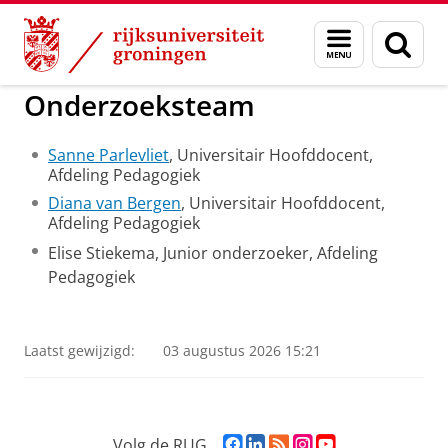
Skip
Skip
to
to
GMW
Lief, liever, liefst
Menu
Zoek
Content
Navigation
en
zoeken
Onderzoeksteam
Sanne Parlevliet
, Universitair Hoofddocent,
Afdeling Pedagogiek
Diana van Bergen
, Universitair Hoofddocent,
Afdeling Pedagogiek
Elise Stiekema, Junior onderzoeker, Afdeling
Pedagogiek
Laatst gewijzigd:
03 augustus 2026 15:21
F
L
R
I
Y
Volg de RUG