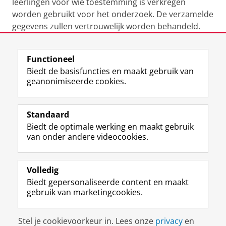
leerlingen voor wie toestemming is verkregen
worden gebruikt voor het onderzoek. De verzamelde
gegevens zullen vertrouwelijk worden behandeld.
Laatst gewijzigd:
20 juni 2024 08:05
Functioneel
Biedt de basisfuncties en maakt gebruik van
geanonimiseerde cookies.
F
L
R
I
Y
Volg de RUG
a
i
S
n
o
Standaard
c
n
S
s
u
Biedt de optimale werking en maakt gebruik
e
k
-
t
T
Studiekiezers
van onder andere videocookies.
b
e
f
a
u
Maatschappij/bedrijven
o
d
e
g
b
o
I
e
r
e
Alumni
k
n
d
a
-
Volledig
p
-
R
m
k
Biedt gepersonaliseerde content en maakt
Over ons
a
p
i
-
a
gebruik van marketingcookies.
g
a
j
a
n
i
g
k
c
a
Disclaimer & Copyright
Privacy
Cookies
n
i
s
c
a
Stel je cookievoorkeur in. Lees onze
privacy
en