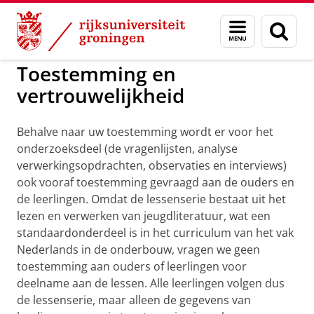
Skip
Skip
to
to
GMW
Lief, liever, liefst
Menu
Zoek
Content
Navigation
en
zoeken
Toestemming en
vertrouwelijkheid
Behalve naar uw toestemming wordt er voor het
onderzoeksdeel (de vragenlijsten, analyse
verwerkingsopdrachten, observaties en interviews)
ook vooraf toestemming gevraagd aan de ouders en
de leerlingen. Omdat de lessenserie bestaat uit het
lezen en verwerken van jeugdliteratuur, wat een
standaardonderdeel is in het curriculum van het vak
Nederlands in de onderbouw, vragen we geen
toestemming aan ouders of leerlingen voor
deelname aan de lessen. Alle leerlingen volgen dus
de lessenserie, maar alleen de gegevens van