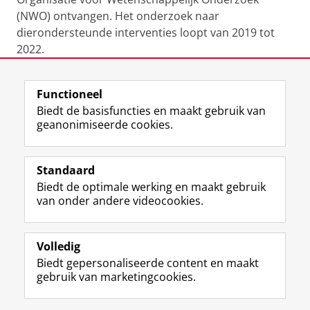
(NWO) ontvangen. Het onderzoek naar
dierondersteunde interventies loopt van 2019 tot
2022.
Laatst gewijzigd:
20 juni 2024 08:05
Functioneel
Biedt de basisfuncties en maakt gebruik van
geanonimiseerde cookies.
F
L
R
I
Y
Volg de RUG
a
i
S
n
o
Standaard
c
n
S
s
u
Biedt de optimale werking en maakt gebruik
e
k
-
t
T
Studiekiezers
van onder andere videocookies.
b
e
f
a
u
Maatschappij/bedrijven
o
d
e
g
b
o
I
e
r
e
Alumni
k
n
d
a
-
Volledig
p
-
R
m
k
Biedt gepersonaliseerde content en maakt
Over ons
a
p
i
-
a
gebruik van marketingcookies.
g
a
j
a
n
i
g
k
c
a