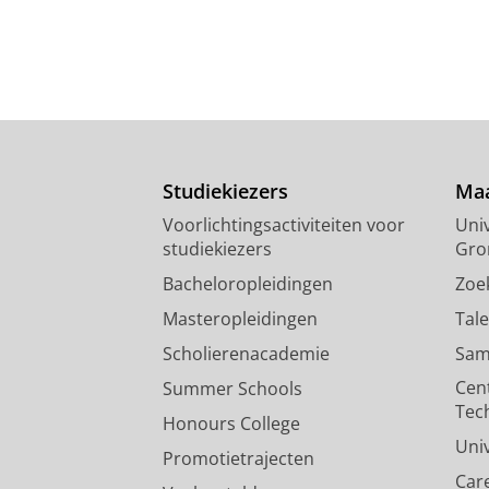
Studiekiezers
Maa
Voorlichtingsactiviteiten voor
Univ
studiekiezers
Gro
Bacheloropleidingen
Zoe
Masteropleidingen
Tal
Scholierenacademie
Sam
Cen
Summer Schools
Tec
Honours College
Uni
Promotietrajecten
Car