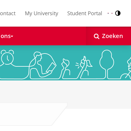
ontact
My University
Student Portal
Contr
Nederlands
English
 ons
Zoeken