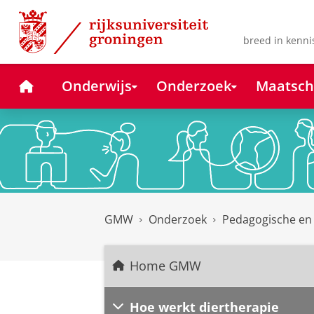
Skip
Skip
to
to
Content
Navigation
breed in kenni
Home
Onderwijs
Onderzoek
Maatsch
GMW
Onderzoek
Pedagogische en
Home GMW
Hoe werkt diertherapie