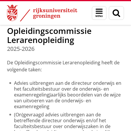
Skip
Skip
to
to
Opleidingscommissies
Menu
Zoek
Content
Navigation
en
zoeken
Opleidingscommissie
Lerarenopleiding
2025-2026
De Opleidingscommissie Lerarenopleiding heeft de
volgende taken:
Advies uitbrengen aan de directeur onderwijs en
het faculteitsbestuur over de onderwijs- en
examenregelingJaarlijks beoordelen van de wijze
van uitvoeren van de onderwijs- en
examenregeling
(On)gevraagd advies uitbrengen aan de
betreffende directeur onderwijs en/of het
faculteitsbestuur over onderwijszaken in de