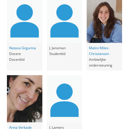
Natasa Grgurina
J. Jansman
Malini Miles-
Docent
Studentlid
Christiansen
Docentlid
Ambtelijke
ondersteuning
Anna Verkade
J. Lamers