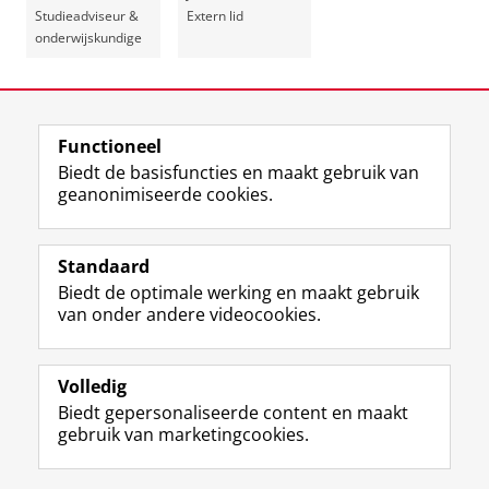
Studieadviseur &
Extern lid
onderwijskundige
Laatst gewijzigd:
14 juli 2026 16:26
Functioneel
View this page in:
English
Biedt de basisfuncties en maakt gebruik van
geanonimiseerde cookies.
F
L
R
I
Y
Volg de RUG
a
i
S
n
o
Standaard
c
n
S
s
u
Biedt de optimale werking en maakt gebruik
e
k
-
t
T
Studiekiezers
van onder andere videocookies.
b
e
f
a
u
Maatschappij/bedrijven
o
d
e
g
b
o
I
e
r
e
Alumni
k
n
d
a
-
Volledig
p
-
R
m
k
Biedt gepersonaliseerde content en maakt
Over ons
a
p
i
-
a
gebruik van marketingcookies.
g
a
j
a
n
i
g
k
c
a
Disclaimer & Copyright
Privacy
Cookies