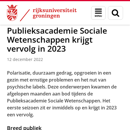
Skip
Skip
to
to
GMW
Menu
Zoek
Content
Navigation
en
zoeken
Publieksacademie Sociale
Wetenschappen krijgt
vervolg in 2023
12 december 2022
Polarisatie, duurzaam gedrag, opgroeien in een
gezin met ernstige problemen en het nut van
psychische labels. Deze onderwerpen kwamen de
afgelopen maanden aan bod tijdens de
Publieksacademie Sociale Wetenschappen. Het
eerste seizoen zit er inmiddels op en krijgt in 2023
een vervolg.
Breed publiek