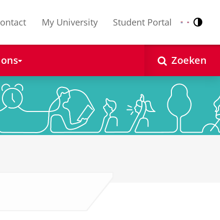
ontact
My University
Student Portal
Contr
Nederlands
English
 ons
Zoeken