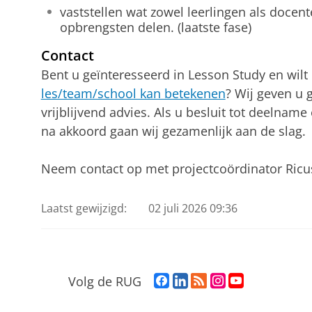
vaststellen wat zowel leerlingen als docen
opbrengsten delen. (laatste fase)
Contact
Bent u geïnteresseerd in Lesson Study en wil
les/team/school kan betekenen
? Wij geven u 
vrijblijvend advies. Als u besluit tot deelnam
na akkoord gaan wij gezamenlijk aan de slag.
Neem contact op met projectcoördinator Ricus 
Laatst gewijzigd:
02 juli 2026 09:36
F
L
R
I
Y
Volg de RUG
a
i
S
n
o
c
n
S
s
u