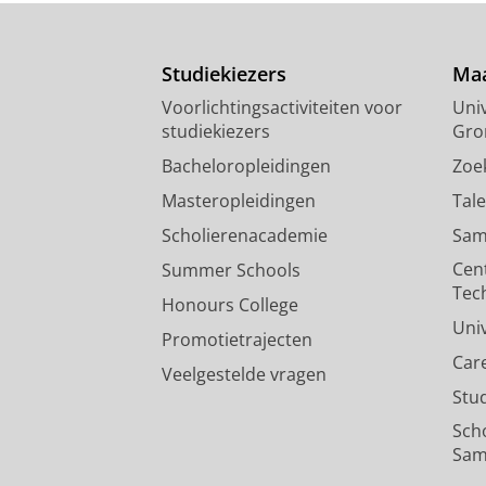
Studiekiezers
Maa
Voorlichtingsactiviteiten voor
Univ
studiekiezers
Gro
Bacheloropleidingen
Zoe
Masteropleidingen
Tal
Scholierenacademie
Sam
Cen
Summer Schools
Tec
Honours College
Uni
Promotietrajecten
Car
Veelgestelde vragen
Stu
Sch
Sam