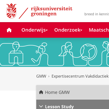
Skip
Skip
to
to
Content
Navigation
breed in kenni
Home
Onderwijs
Onderzoek
Maatsch
GMW
Expertisecentrum Vakdidactie
Home GMW
Lesson Study