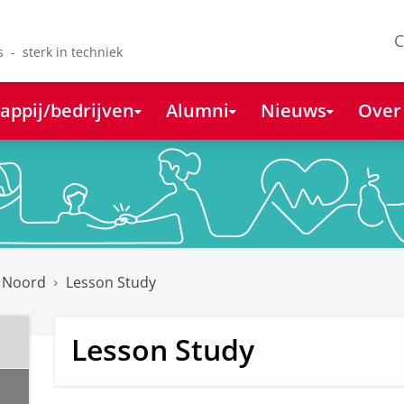
C
s - sterk in techniek
appij/bedrijven
Alumni
Nieuws
Over
k Noord
Lesson Study
Lesson Study