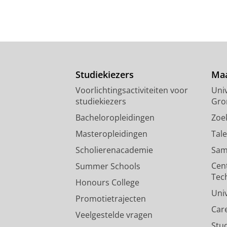
Studiekiezers
Maa
Voorlichtingsactiviteiten voor
Univ
studiekiezers
Gro
Bacheloropleidingen
Zoe
Masteropleidingen
Tal
Scholierenacademie
Sam
Cen
Summer Schools
Tec
Honours College
Uni
Promotietrajecten
Car
Veelgestelde vragen
Stu