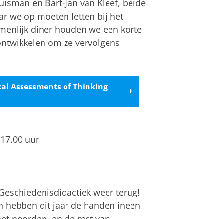
uisman en Bart-Jan van Kleef, beide
ar we op moeten letten bij het
menlijk diner houden we een korte
ontwikkelen om ze vervolgens
cal Assessments of Thinking
17.00 uur
 Geschiedenisdidactiek weer terug!
n hebben dit jaar de handen ineen
et noorden, en de rest van