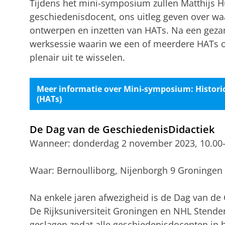
Tijdens het mini-symposium zullen Matthijs H
geschiedenisdocent, ons uitleg geven over wa
ontwerpen en inzetten van HATs. Na een geza
werksessie waarin we een of meerdere HATs 
plenair uit te wisselen.
Meer informatie over Mini-symposium: Histori
(HATs)
De Dag van de GeschiedenisDidactiek
Wanneer: donderdag 2 november 2023, 10.00-
Waar: Bernoulliborg, Nijenborgh 9 Groningen
Na enkele jaren afwezigheid is de Dag van de
De Rijksuniversiteit Groningen en NHL Stende
geslagen zodat alle geschiedenisdocenten in h