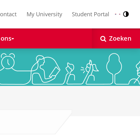
ontact
My University
Student Portal
Contr
Nederlands
English
 ons
Zoeken