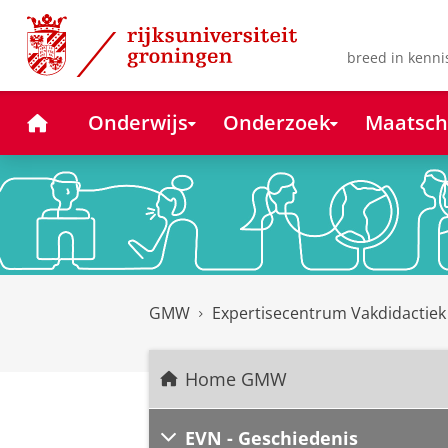
Skip
Skip
to
to
Content
Navigation
breed in kenni
Home
Onderwijs
Onderzoek
Maatsch
GMW
Expertisecentrum Vakdidactie
Home GMW
EVN - Geschiedenis