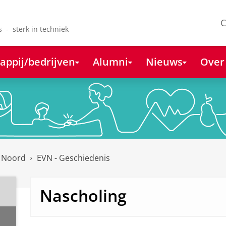
C
s - sterk in techniek
appij/bedrijven
Alumni
Nieuws
Over
k Noord
EVN - Geschiedenis
Nascholing