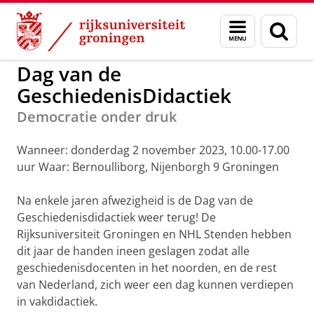
Skip
Skip
to
to
GMW
EVN - Geschiedenis
Menu
Zoek
Content
Navigation
en
zoeken
Dag van de
GeschiedenisDidactiek
Democratie onder druk
Wanneer: donderdag 2 november 2023, 10.00-17.00
uur Waar: Bernoulliborg, Nijenborgh 9 Groningen
Na enkele jaren afwezigheid is de Dag van de
Geschiedenisdidactiek weer terug! De
Rijksuniversiteit Groningen en NHL Stenden hebben
dit jaar de handen ineen geslagen zodat alle
geschiedenisdocenten in het noorden, en de rest
van Nederland, zich weer een dag kunnen verdiepen
in vakdidactiek.