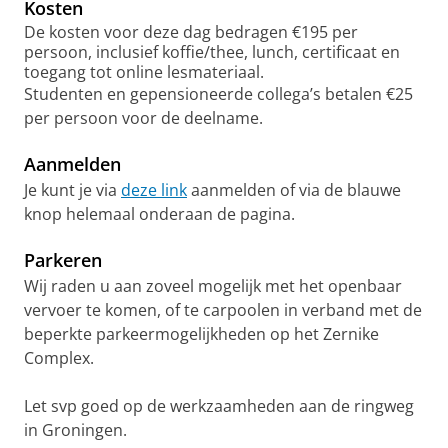
Kosten
van democratische gezindheid van leerlingen.
leerlingen het verleden via historisch inleven
In het huidige geschiedenisonderwijs is
De kosten voor deze dag bedragen €195 per
Daarbij ziet hij een voorname taak voor het
vaak beter. Ook kan historisch inleven
aandacht voor meerdere perspectieven,
persoon, inclusief koffie/thee, lunch, certificaat en
geschiedenisonderwijs.
aanknopingspunten geven voor het werken
toegang tot online lesmateriaal.
meerdere verhalen belangrijk. Op welke
aan burgerschapsvaardigheden als algemeen
Studenten en gepensioneerde collega’s betalen €25
manier kan het geschiedenisonderwijs
inleven of het oefenen met het innemen van
per persoon voor de deelname.
multiperspectiviteit en inclusiviteit integreren
een ander perspectief dan je eigen. Waar kun
en hoe gaan de recent uitgegeven
Aanmelden
geschiedenisschoolboeken hiermee om? In
je als docent rekening mee houden in het
Je kunt je via
deze link
aanmelden of via de blauwe
deze workshop worden teksten uit die
oefenen met historisch inleven?
knop helemaal onderaan de pagina.
schoolboeken onder de loep genomen. Deze
teksten worden vergeleken met elkaar en
Deze workshop zal aanknopingspunten geven
Parkeren
geanalyseerd op het gebied van
om via didactische ontwerpprincipes (delen
Wij raden u aan zoveel mogelijk met het openbaar
multiperspectiviteit en inclusiviteit.
van) lessen rondom historisch inleven te
vervoer te komen, of te carpoolen in verband met de
ontwerpen en te geven. Er zal aandacht
beperkte parkeermogelijkheden op het Zernike
2B.
Zelf aan de slag met een didactiek om
worden besteed aan contextualiseren,
leerlingen te leren contextualiseren
Complex.
standplaatsgebondenheid,
Door Tim Huijgen, Rijksuniversiteit Groningen.
multiperspectiviteit, persoonlijke connectie,
Let svp goed op de werkzaamheden aan de ringweg
het aan bod laten komen van zowel cognitieve
“Je stemt toch niet op de NSDAP. Ben je gek
in Groningen.