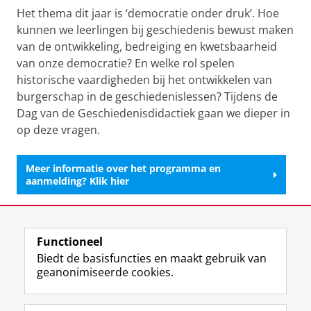
Het thema dit jaar is ‘democratie onder druk’. Hoe
kunnen we leerlingen bij geschiedenis bewust maken
van de ontwikkeling, bedreiging en kwetsbaarheid
van onze democratie? En welke rol spelen
historische vaardigheden bij het ontwikkelen van
burgerschap in de geschiedenislessen? Tijdens de
Dag van de Geschiedenisdidactiek gaan we dieper in
op deze vragen.
Meer informatie over het programma en
aanmelding? Klik hier
Deel dit
Facebook
LinkedIn
Functioneel
Biedt de basisfuncties en maakt gebruik van
geanonimiseerde cookies.
F
L
R
I
Y
Volg de RUG
a
i
S
n
o