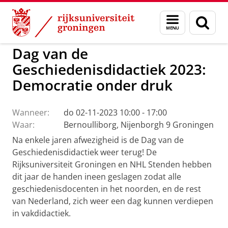
Skip
Skip
to
to
GMW
EVN - Geschiedenis
Menu
Zoek
Content
Navigation
en
zoeken
Dag van de
Geschiedenisdidactiek 2023:
Democratie onder druk
Wanneer:
do 02-11-2023 10:00 - 17:00
Waar:
Bernoulliborg, Nijenborgh 9 Groningen
Na enkele jaren afwezigheid is de Dag van de
Geschiedenisdidactiek weer terug! De
Rijksuniversiteit Groningen en NHL Stenden hebben
dit jaar de handen ineen geslagen zodat alle
geschiedenisdocenten in het noorden, en de rest
van Nederland, zich weer een dag kunnen verdiepen
in vakdidactiek.