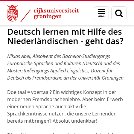
Skip
Skip
to
to
GMW
EVN Duits
Menu
Zoek
Content
Navigation
en
zoeken
Deutsch lernen mit Hilfe des
Niederländischen - geht das?
Niklas Abel, Absolvent des Bachelor-Studiengangs
Europäische Sprachen und Kulturen (Deutsch) und des
Masterstudiengangs Applied Linguistics, Dozent für
Deutsch als Fremdsprache an der Universität Groningen
Doeltaal = voertaal? Ein wichtiges Konzept in der
modernen Fremdsprachenlehre. Aber beim Erwerb
einer neuen Sprache auch aktiv die
Sprachkenntnisse nutzen, die unsere Lernenden
bereits mitbringen? Absolut undenkbar!