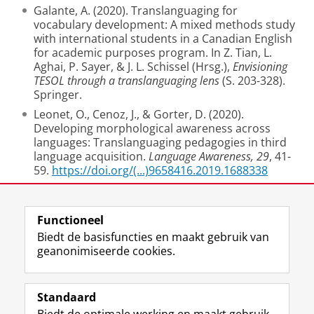
Galante, A. (2020). Translanguaging for
vocabulary development: A mixed methods study
with international students in a Canadian English
for academic purposes program. In Z. Tian, L.
Aghai, P. Sayer, & J. L. Schissel (Hrsg.),
Envisioning
TESOL through a translanguaging lens
(S. 203-328).
Springer.
Leonet, O., Cenoz, J., & Gorter, D. (2020).
Developing morphological awareness across
languages: Translanguaging pedagogies in third
language acquisition.
Language Awareness, 29
, 41-
59.
https://doi.org/(...)9658416.2019.1688338
Laatst gewijzigd:
15 juli 2024 11:00
Functioneel
Biedt de basisfuncties en maakt gebruik van
geanonimiseerde cookies.
F
L
R
I
Y
Volg de RUG
a
i
S
n
o
Standaard
c
n
S
s
u