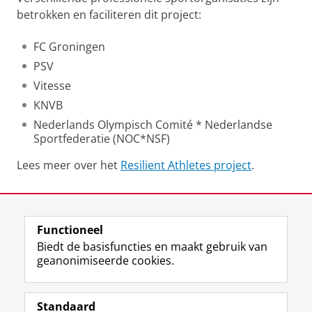
betrokken en faciliteren dit project:
FC Groningen
PSV
Vitesse
KNVB
Nederlands Olympisch Comité * Nederlandse
Sportfederatie (NOC*NSF)
Lees meer over het
Resilient Athletes project
.
Laatst gewijzigd:
25 november 2024 12:37
Functioneel
View this page in:
English
Biedt de basisfuncties en maakt gebruik van
geanonimiseerde cookies.
F
L
R
I
Y
Volg de RUG
a
i
S
n
o
Standaard