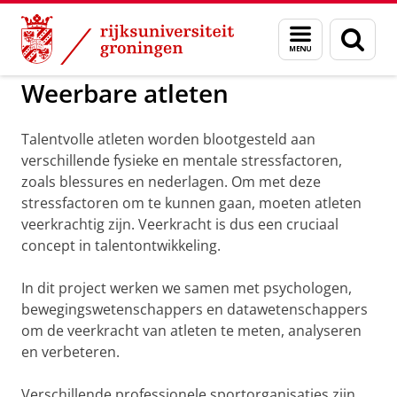
Skip
Skip
to
to
GMW
Projecten
Menu
Zoek
Content
Navigation
en
zoeken
Weerbare atleten
Talentvolle atleten worden blootgesteld aan
verschillende fysieke en mentale stressfactoren,
zoals blessures en nederlagen. Om met deze
stressfactoren om te kunnen gaan, moeten atleten
veerkrachtig zijn. Veerkracht is dus een cruciaal
concept in talentontwikkeling.
In dit project werken we samen met psychologen,
bewegingswetenschappers en datawetenschappers
om de veerkracht van atleten te meten, analyseren
en verbeteren.
Verschillende professionele sportorganisaties zijn