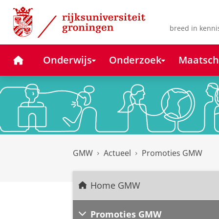
Skip
Skip
to
to
Content
Navigation
breed in kenni
Home
Onderwijs
Onderzoek
Maatsch
GMW
Actueel
Promoties GMW
Home GMW
Promoties GMW