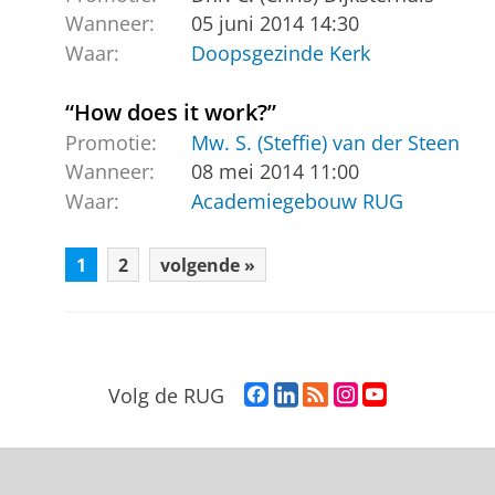
Wanneer:
05 juni 2014 14:30
Waar:
Doopsgezinde Kerk
“How does it work?”
Promotie:
Mw. S. (Steffie) van der Steen
Wanneer:
08 mei 2014 11:00
Waar:
Academiegebouw RUG
1
2
volgende »
F
L
R
I
Y
Volg de RUG
a
i
S
n
o
c
n
S
s
u
e
k
-
t
T
b
e
f
a
u