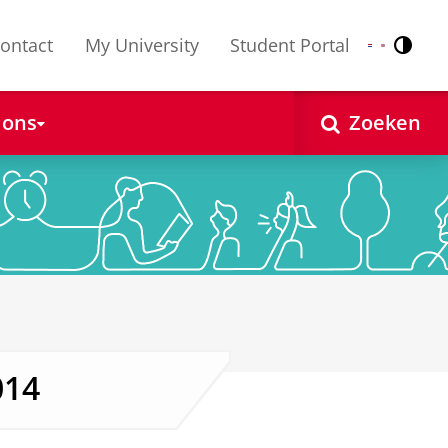
ontact
My University
Student Portal
Contr
Nederlands
English
 ons
Zoeken
014