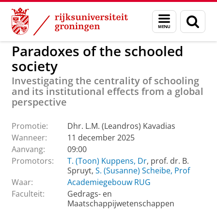
Skip
Skip
to
to
GMW
Actueel
Promoties GMW
Menu
Zoek
Content
Navigation
en
zoeken
Paradoxes of the schooled
society
Investigating the centrality of schooling
and its institutional effects from a global
perspective
Promotie:
Dhr. L.M. (Leandros) Kavadias
Wanneer:
11 december 2025
Aanvang:
09:00
Promotors:
T. (Toon) Kuppens, Dr
, prof. dr. B.
Spruyt,
S. (Susanne) Scheibe, Prof
Waar:
Academiegebouw RUG
Faculteit:
Gedrags- en
Maatschappijwetenschappen