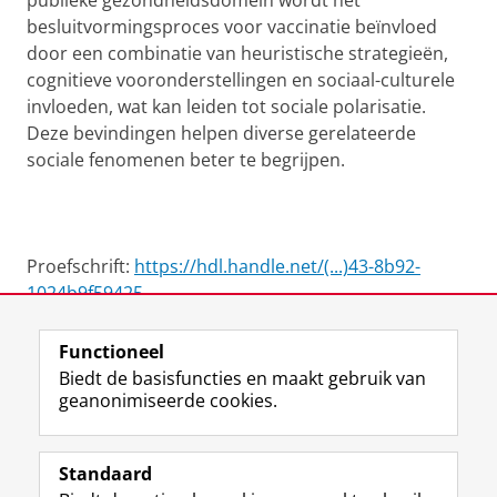
publieke gezondheidsdomein wordt het
besluitvormingsproces voor vaccinatie beïnvloed
door een combinatie van heuristische strategieën,
cognitieve vooronderstellingen en sociaal-culturele
invloeden, wat kan leiden tot sociale polarisatie.
Deze bevindingen helpen diverse gerelateerde
sociale fenomenen beter te begrijpen.
Proefschrift:
https://hdl.handle.net/(...)43-8b92-
1024b9f59425
Functioneel
View this page in:
English
Biedt de basisfuncties en maakt gebruik van
geanonimiseerde cookies.
F
L
R
I
Y
Volg de RUG
a
i
S
n
o
Standaard
c
n
S
s
u