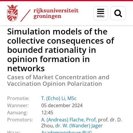
Skip
Skip
to
to
GMW
Actueel
Promoties GMW
Menu
Zoek
Content
Navigation
en
zoeken
Simulation models of the
collective consequences of
bounded rationality in
opinion formation in
networks
Cases of Market Concentration and
Vaccination Opinion Polarization
Promotie:
T. (Echo) Li, MSc
Wanneer:
05 december 2024
Aanvang:
12:45
Promotors:
A. (Andreas) Flache, Prof
, prof. dr. D.
Zhou,
dr. W. (Wander) Jager
Waar:
Academiegebouw RUG