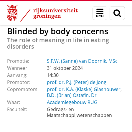
Skip
Skip
to
to
GMW
Actueel
Promoties GMW
Menu
Zoek
Content
Navigation
en
zoeken
Blinded by body concerns
The role of meaning in life in eating
disorders
Promotie:
S.F.W. (Sanne) van Doornik, MSc
Wanneer:
31 oktober 2024
Aanvang:
14:30
Promotor:
prof. dr. P.J. (Peter) de Jong
Copromotors:
prof. dr. K.A. (Klaske) Glashouwer
,
B.D. (Brian) Ostafin, Dr
Waar:
Academiegebouw RUG
Faculteit:
Gedrags- en
Maatschappijwetenschappen