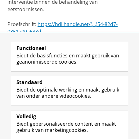
interventie binnen de behandeling van
eetstoornissen.
Proefschrift:
https://hdl.handle.net/(...)54-82d7-
0351a00a538d
Functioneel
View this page in:
English
Biedt de basisfuncties en maakt gebruik van
geanonimiseerde cookies.
F
L
R
I
Y
Volg de RUG
a
i
S
n
o
Standaard
c
n
S
s
u
Biedt de optimale werking en maakt gebruik
e
k
-
t
T
Studiekiezers
van onder andere videocookies.
b
e
f
a
u
Maatschappij/bedrijven
o
d
e
g
b
o
I
e
r
e
Alumni
k
n
d
a
-
Volledig
p
-
R
m
k
Biedt gepersonaliseerde content en maakt
Over ons
a
p
i
-
a
gebruik van marketingcookies.
g
a
j
a
n