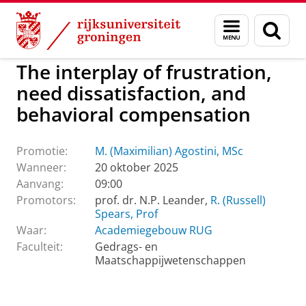
Skip
Skip
to
to
GMW
Actueel
Promoties GMW
Menu
Zoek
Content
Navigation
en
zoeken
The interplay of frustration,
need dissatisfaction, and
behavioral compensation
Promotie:
M. (Maximilian) Agostini, MSc
Wanneer:
20 oktober 2025
Aanvang:
09:00
Promotors:
prof. dr. N.P. Leander,
R. (Russell)
Spears, Prof
Waar:
Academiegebouw RUG
Faculteit:
Gedrags- en
Maatschappijwetenschappen