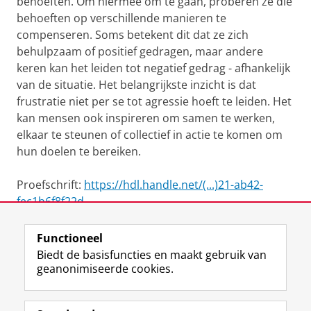
behoeften. Om hiermee om te gaan, proberen ze die
behoeften op verschillende manieren te
compenseren. Soms betekent dit dat ze zich
behulpzaam of positief gedragen, maar andere
keren kan het leiden tot negatief gedrag - afhankelijk
van de situatie. Het belangrijkste inzicht is dat
frustratie niet per se tot agressie hoeft te leiden. Het
kan mensen ook inspireren om samen te werken,
elkaar te steunen of collectief in actie te komen om
hun doelen te bereiken.
Proefschrift:
https://hdl.handle.net/(...)21-ab42-
fec1b6f8f22d
Functioneel
View this page in:
English
Biedt de basisfuncties en maakt gebruik van
geanonimiseerde cookies.
F
L
R
I
Y
Volg de RUG
a
i
S
n
o