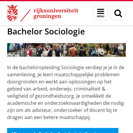
Skip
Skip
to
to
GMW
Bachelors
Bachelor Sociologie
Menu
Zoek
Content
Navigation
en
zoeken
Bachelor Sociologie
In de bacheloropleiding Sociologie verdiep je je in de
samenleving. Je leert maatschappelijke problemen
doorgronden en werkt aan oplossingen op het
gebied van arbeid, onderwijs, criminaliteit &
veiligheid of gezondheidszorg. Je ontwikkelt de
academische en onderzoeksvaardigheden die nodig
zijn om als adviseur, onderzoeker of docent bij te
dragen aan een betere maatschappij.