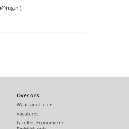
h@rug.nl)
Over ons
Waar vindt u ons
Vacatures
Faculteit Economie en