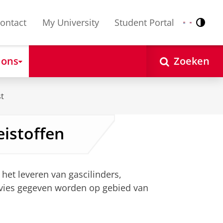
ontact
My University
Student Portal
Contr
Nederlands
English
 ons
Zoeken
st
eistoffen
het leveren van gascilinders,
advies gegeven worden op gebied van