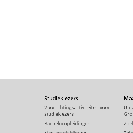
Studiekiezers
Maa
Voorlichtingsactiviteiten voor
Univ
studiekiezers
Gro
Bacheloropleidingen
Zoe