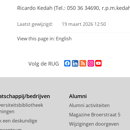
Ricardo Kedah (Tel.: 050 36 34690, r.p.m.keda
Laatst gewijzigd:
19 maart 2026 12:50
View this page in:
English
F
L
R
I
Y
Volg de RUG
a
i
S
n
o
c
n
S
s
u
e
k
-
t
T
b
e
f
a
u
o
d
e
g
b
tschappij/bedrijven
Alumni
o
I
e
r
e
ersiteitsbibliotheek
Alumni activiteiten
k
n
d
a
-
ningen
p
-
R
m
k
Magazine Broerstraat 5
a
p
i
-
a
k een deskundige
Wijzigingen doorgeven
g
a
j
a
n