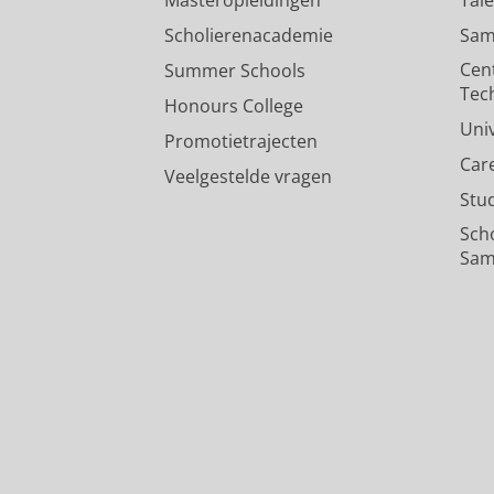
Masteropleidingen
Tal
Scholierenacademie
Sam
Cen
Summer Schools
Tec
Honours College
Uni
Promotietrajecten
Car
Veelgestelde vragen
Stu
Sch
Sam