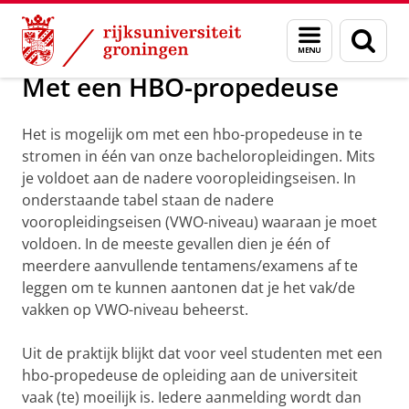
Skip
Skip
Over ons
Apply for a Bachelor
Menu
Zoek
to
to
en
Content
Navigation
zoeken
Met een HBO-propedeuse
Het is mogelijk om met een hbo-propedeuse in te
stromen in één van onze bacheloropleidingen. Mits
je voldoet aan de nadere vooropleidingseisen. In
onderstaande tabel staan de nadere
vooropleidingseisen (VWO-niveau) waaraan je moet
voldoen. In de meeste gevallen dien je één of
meerdere aanvullende tentamens/examens af te
leggen om te kunnen aantonen dat je het vak/de
vakken op VWO-niveau beheerst.
Uit de praktijk blijkt dat voor veel studenten met een
hbo-propedeuse de opleiding aan de universiteit
vaak (te) moeilijk is. Iedere aanmelding wordt dan