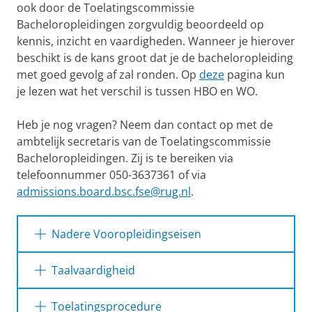
ook door de Toelatingscommissie
Bacheloropleidingen zorgvuldig beoordeeld op
kennis, inzicht en vaardigheden. Wanneer je hierover
beschikt is de kans groot dat je de bacheloropleiding
met goed gevolg af zal ronden. Op
deze
pagina kun
je lezen wat het verschil is tussen HBO en WO.
Heb je nog vragen? Neem dan contact op met de
ambtelijk secretaris van de Toelatingscommissie
Bacheloropleidingen. Zij is te bereiken via
telefoonnummer 050-3637361 of via
admissions.board.bsc.fse@rug.nl
.
Nadere Vooropleidingseisen
Taalvaardigheid
Voor alle bacheloropleidingen (behalve
Bacheloropleiding
Toelatingsprocedure
Nadere