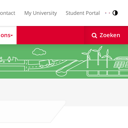
ontact
My University
Student Portal
Contr
Nederlands
English
 ons
Zoeken