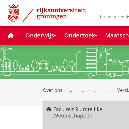
Skip
Skip
to
to
Content
Navigation
breed in kenni
Home
Onderwijs
Onderzoek
Maatsch
Over ons
Versl
Faculteit Ruimtelijke
Wetenschappen