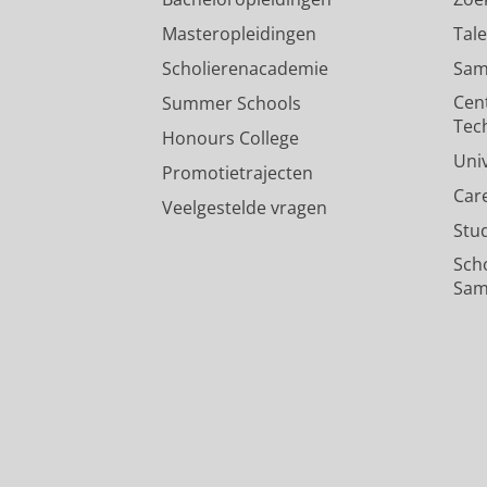
Masteropleidingen
Tal
Scholierenacademie
Sam
Cen
Summer Schools
Tec
Honours College
Uni
Promotietrajecten
Car
Veelgestelde vragen
Stu
Sch
Sam