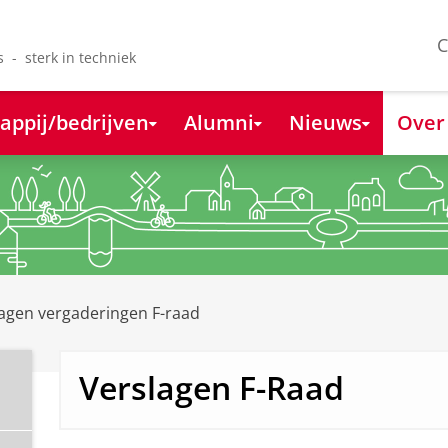
C
s - sterk in techniek
appij/bedrijven
Alumni
Nieuws
Over
agen vergaderingen F-raad
Verslagen F-Raad