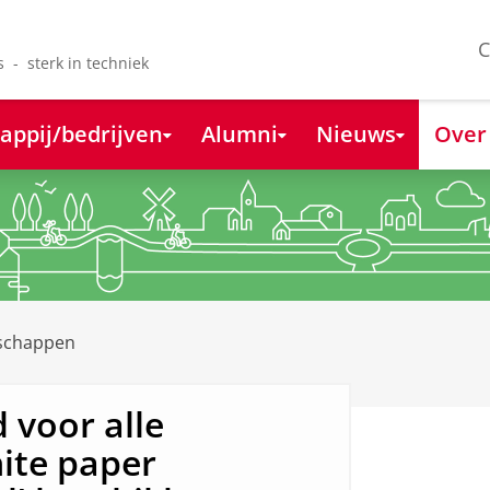
C
s - sterk in techniek
appij/bedrijven
Alumni
Nieuws
Over
nschappen
 voor alle
ite paper