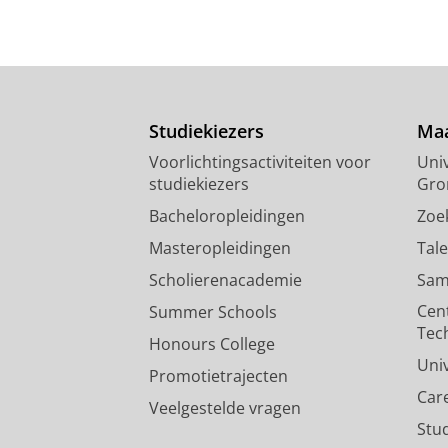
Studiekiezers
Maa
Voorlichtingsactiviteiten voor
Univ
studiekiezers
Gro
Bacheloropleidingen
Zoe
Masteropleidingen
Tal
Scholierenacademie
Sam
Cen
Summer Schools
Tec
Honours College
Uni
Promotietrajecten
Car
Veelgestelde vragen
Stu