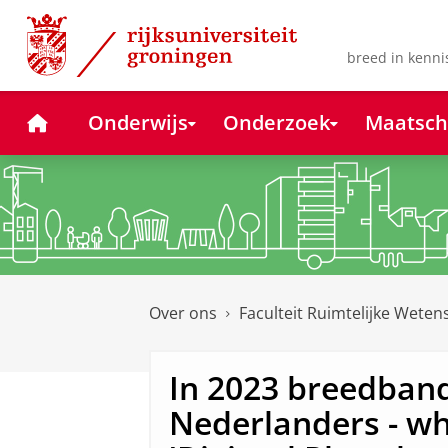
Skip
Skip
to
to
Content
Navigation
breed in kenni
Home
Onderwijs
Onderzoek
Maatsch
Over ons
Faculteit Ruimtelijke Wete
In 2023 breedband
Nederlanders - wh