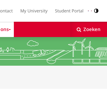
ontact
My University
Student Portal
Contr
Nederlands
English
 ons
Zoeken