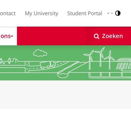
ontact
My University
Student Portal
Contr
Nederlands
English
 ons
Zoeken