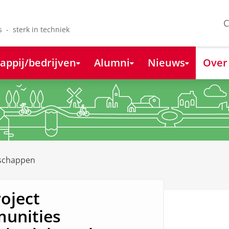
C
s - sterk in techniek
appij/bedrijven
Alumni
Nieuws
Over
nschappen
roject
unities