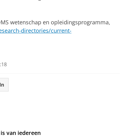
COMS wetenschap en opleidingsprogramma,
search-directories/current-
:18
In
is van iedereen