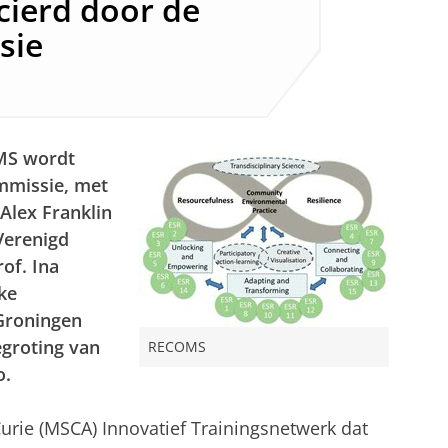
cierd door de
sie
OMS wordt
mmissie, met
 Alex Franklin
Verenigd
rof. Ina
ke
 Groningen
egroting van
RECOMS
o.
rie (MSCA) Innovatief Trainingsnetwerk dat