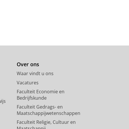
Over ons
Waar vindt u ons
Vacatures
Faculteit Economie en
Bedrijfskunde
ijs
Faculteit Gedrags- en
Maatschappijwetenschappen
Faculteit Religie, Cultuur en
Maatschappij