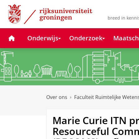
Skip
Skip
to
to
Content
Navigation
breed in kenni
Home
Onderwijs
Onderzoek
Maatsch
Over ons
Faculteit Ruimtelijke Wete
Marie Curie ITN p
Resourceful Comm