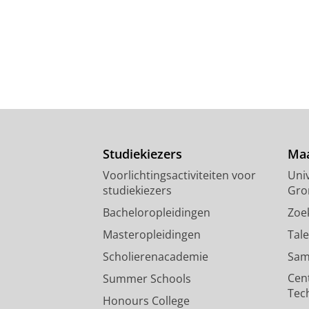
Studiekiezers
Maa
Voorlichtingsactiviteiten voor
Univ
studiekiezers
Gro
Bacheloropleidingen
Zoe
Masteropleidingen
Tal
Scholierenacademie
Sam
Cen
Summer Schools
Tec
Honours College