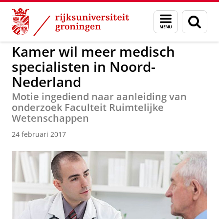
Skip
Skip
to
to
Over ons
Faculteit Ruimtelijke Wetenschappen
Menu
Zoek
Content
Navigation
en
zoeken
Kamer wil meer medisch
specialisten in Noord-
Nederland
Motie ingediend naar aanleiding van
onderzoek Faculteit Ruimtelijke
Wetenschappen
24 februari 2017