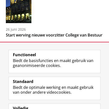
26 juni 2026
Start werving nieuwe voorzitter College van Bestuur
Functioneel
Biedt de basisfuncties en maakt gebruik van
geanonimiseerde cookies.
F
L
R
I
Y
Volg de RUG
a
i
S
n
o
Standaard
c
n
S
s
u
Biedt de optimale werking en maakt gebruik
e
k
-
t
T
Studiekiezers
van onder andere videocookies.
b
e
f
a
u
Maatschappij/bedrijven
o
d
e
g
b
o
I
e
r
e
Alumni
k
n
d
a
-
Volledig