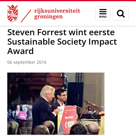
Skip
Skip
to
to
Over ons
Faculteit Ruimtelijke Wetenschappen
Menu
Zoek
Content
Navigation
en
zoeken
Steven Forrest wint eerste
Sustainable Society Impact
Award
06 september 2016