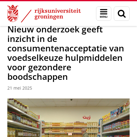
Skip
Skip
Over ons
News / FEB
Menu
Zoek
to
to
en
Content
Navigation
zoeken
Nieuw onderzoek geeft
inzicht in de
consumentenacceptatie van
voedselkeuze hulpmiddelen
voor gezondere
boodschappen
21 mei 2025