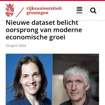
Skip
Skip
Over ons
News / FEB
Menu
Zoek
to
to
en
Content
Navigation
zoeken
Nieuwe dataset belicht
oorsprong van moderne
economische groei
29 april 2024