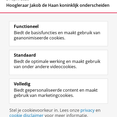
Hoogleraar Jakob de Haan koninklijk onderscheiden
Functioneel
Biedt de basisfuncties en maakt gebruik van
geanonimiseerde cookies.
F
L
R
I
Y
Volg de RUG
a
i
S
n
o
Standaard
c
n
S
s
u
Biedt de optimale werking en maakt gebruik
e
k
-
t
T
Studiekiezers
van onder andere videocookies.
b
e
f
a
u
Maatschappij/bedrijven
o
d
e
g
b
o
I
e
r
e
Alumni
k
n
d
a
-
Volledig
p
-
R
m
k
Biedt gepersonaliseerde content en maakt
Over ons
a
p
i
-
a
gebruik van marketingcookies.
g
a
j
a
n
i
g
k
c
a
Disclaimer & Copyright
Privacy
Cookies
n
i
s
c
a
Stel je cookievoorkeur in. Lees onze
privacy
en
Inloggen
a
n
u
o
l
cookie disclaimer
voor meer informatie.