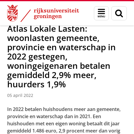
Skip
Skip
Over ons
News / FEB
Menu
Zoek
to
to
en
Content
Navigation
zoeken
Atlas Lokale Lasten:
woonlasten gemeente,
provincie en waterschap in
2022 gestegen,
woningeigenaren betalen
gemiddeld 2,9% meer,
huurders 1,9%
05 april 2022
In 2022 betalen huishoudens meer aan gemeente,
provincie en waterschap dan in 2021. Een
huishouden met een eigen woning betaalt dit jaar
gemiddeld 1.486 euro, 2,9 procent meer dan vorig