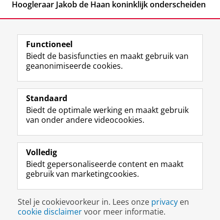
Hoogleraar Jakob de Haan koninklijk onderscheiden
Functioneel
Biedt de basisfuncties en maakt gebruik van
geanonimiseerde cookies.
F
L
R
I
Y
Volg de RUG
a
i
S
n
o
Standaard
c
n
S
s
u
Biedt de optimale werking en maakt gebruik
e
k
-
t
T
Studiekiezers
van onder andere videocookies.
b
e
f
a
u
Maatschappij/bedrijven
o
d
e
g
b
o
I
e
r
e
Alumni
k
n
d
a
-
Volledig
p
-
R
m
k
Biedt gepersonaliseerde content en maakt
Over ons
a
p
i
-
a
gebruik van marketingcookies.
g
a
j
a
n
i
g
k
c
a
Disclaimer & Copyright
Privacy
Cookies
n
i
s
c
a
Stel je cookievoorkeur in. Lees onze
privacy
en
Inloggen
a
n
u
o
l
cookie disclaimer
voor meer informatie.