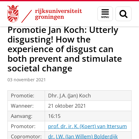
Skip
Skip
Over ons
News / FEB
Menu
Zoek
to
to
en
Content
Navigation
zoeken
Promotie Jan Koch: Utterly
disgusting! How the
experience of disgust can
both prevent and stimulate
societal change
03 november 2021
Promotie:
Dhr. J.A. (Jan) Koch
Wanneer:
21 oktober 2021
Aanvang:
16:15
Promotor:
prof. dr. ir. K. (Koert) van Ittersum
Copromotor:
dr. J.W. (Jan Willem) Bolderdijk