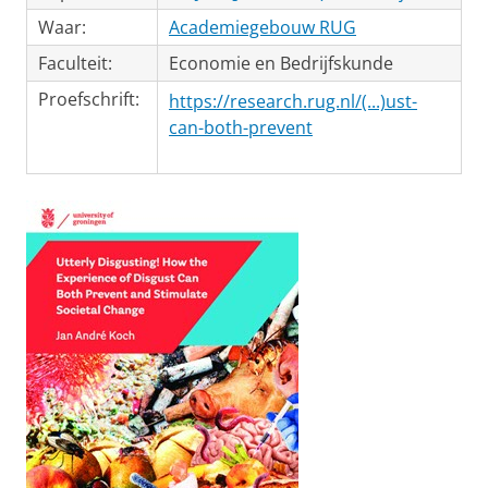
Waar:
Academiegebouw RUG
Faculteit:
Economie en Bedrijfskunde
Proefschrift:
https://research.rug.nl/(...)ust-
can-both-prevent