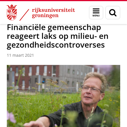
Skip
Skip
Over ons
News / FEB
Menu
Zoek
to
to
en
Content
Navigation
zoeken
Financiële gemeenschap
reageert laks op milieu- en
gezondheidscontroverses
11 maart 2021