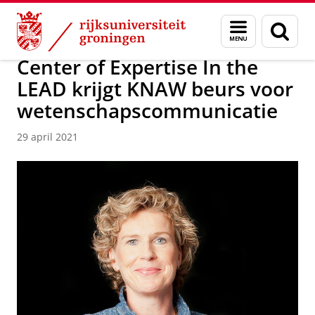
Skip
Skip
Over ons
News / FEB
Menu
Zoek
to
to
en
Content
Navigation
zoeken
Center of Expertise In the
LEAD krijgt KNAW beurs voor
wetenschapscommunicatie
29 april 2021