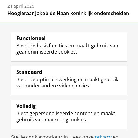
24 april 2026
Hoogleraar Jakob de Haan koninklijk onderscheiden
Functioneel
Biedt de basisfuncties en maakt gebruik van
geanonimiseerde cookies.
F
L
R
I
Y
Volg de RUG
a
i
S
n
o
Standaard
c
n
S
s
u
Biedt de optimale werking en maakt gebruik
e
k
-
t
T
Studiekiezers
van onder andere videocookies.
b
e
f
a
u
Maatschappij/bedrijven
o
d
e
g
b
o
I
e
r
e
Alumni
k
n
d
a
-
Volledig
p
-
R
m
k
Biedt gepersonaliseerde content en maakt
Over ons
a
p
i
-
a
gebruik van marketingcookies.
g
a
j
a
n
i
g
k
c
a
Disclaimer & Copyright
Privacy
Cookies
n
i
s
c
a
Stel je cookievoorkeur in. Lees onze
privacy
en