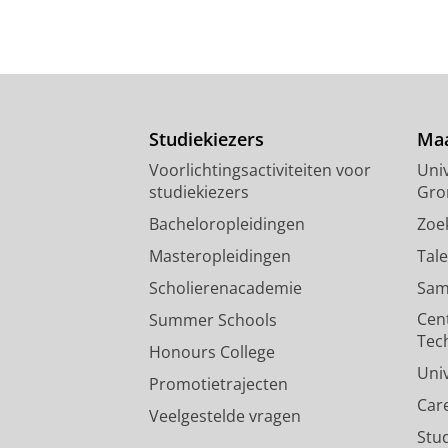
Studiekiezers
Maa
Voorlichtingsactiviteiten voor
Univ
studiekiezers
Gro
Bacheloropleidingen
Zoe
Masteropleidingen
Tal
Scholierenacademie
Sam
Cen
Summer Schools
Tec
Honours College
Uni
Promotietrajecten
Car
Veelgestelde vragen
Stu