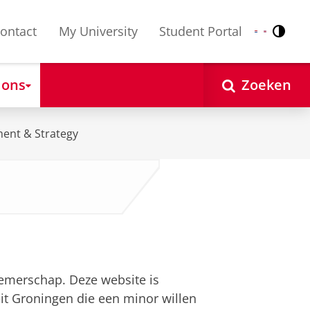
ontact
My University
Student Portal
Contr
Nederlands
English
 ons
Zoeken
ent & Strategy
merschap. Deze website is
it Groningen die een minor willen