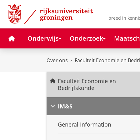
Skip
Skip
to
to
Content
Navigation
breed in kenni
Home
Onderwijs
Onderzoek
Maatsch
Over ons
Faculteit Economie en Bedr
Faculteit Economie en
Bedrijfskunde
IM&S
General Information