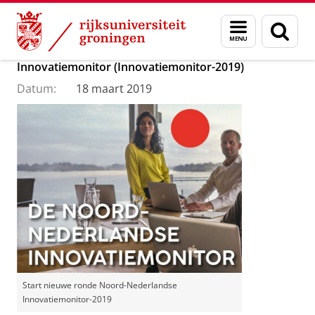
Skip
Skip
Department of Innovation Management & Str
Menu
Zoek
to
to
en
Content
Navigation
Start nieuwe ronde Noord-Nederlandse
zoeken
Innovatiemonitor (Innovatiemonitor-2019)
Datum:
18 maart 2019
Start nieuwe ronde Noord-Nederlandse
Innovatiemonitor-2019