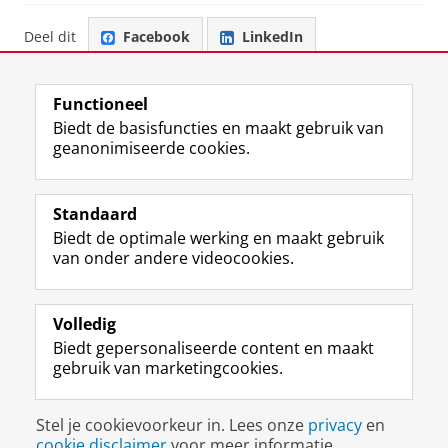
Deel dit
Facebook
LinkedIn
Functioneel
Biedt de basisfuncties en maakt gebruik van
geanonimiseerde cookies.
F
L
R
I
Y
Volg de RUG
a
i
S
n
o
Standaard
c
n
S
s
u
Biedt de optimale werking en maakt gebruik
e
k
-
t
T
Studiekiezers
van onder andere videocookies.
b
e
f
a
u
Maatschappij/bedrijven
o
d
e
g
b
o
I
e
r
e
Alumni
k
n
d
a
-
Volledig
p
-
R
m
k
Biedt gepersonaliseerde content en maakt
Over ons
a
p
i
-
a
gebruik van marketingcookies.
g
a
j
a
n
i
g
k
c
a
Disclaimer & Copyright
Privacy
Cookies
n
i
s
c
a
Stel je cookievoorkeur in. Lees onze
privacy
en
Inloggen
a
n
u
o
l
cookie disclaimer
voor meer informatie.