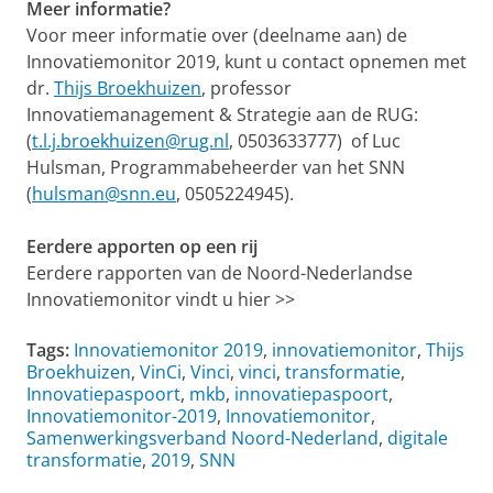
Meer informatie?
Voor meer informatie over (deelname aan) de
Innovatiemonitor 2019, kunt u contact opnemen met
dr.
Thijs Broekhuizen
, professor
Innovatiemanagement & Strategie aan de RUG:
(
t.l.j.broekhuizen@rug.nl
, 0503633777) of Luc
Hulsman, Programmabeheerder van het SNN
(
hulsman@snn.eu
, 0505224945).
Eerdere apporten op een rij
Eerdere rapporten van de Noord-Nederlandse
Innovatiemonitor vindt u hier >>
Tags:
Innovatiemonitor 2019
,
innovatiemonitor
,
Thijs
Broekhuizen
,
VinCi
,
Vinci
,
vinci
,
transformatie
,
Innovatiepaspoort
,
mkb
,
innovatiepaspoort
,
Innovatiemonitor-2019
,
Innovatiemonitor
,
Samenwerkingsverband Noord-Nederland
,
digitale
transformatie
,
2019
,
SNN