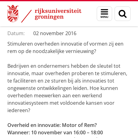
Skip
Skip
Department of Innovation Management & Str
Menu
Zoek
to
to
en
Content
Navigation
Overheid en innovatie: Motor of Rem?
zoeken
Datum:
02 november 2016
Stimuleren overheden innovatie of vormen zij een
rem op de noodzakelijke vernieuwing?
Bedrijven en ondernemers hebben de sleutel tot
innovatie, maar overheden proberen te stimuleren,
te faciliteren en ze sturen bij als innovaties tot
ongewenste ontwikkelingen leiden. Hoe kunnen
overheden meewerken aan een werkend
innovatiesysteem met voldoende kansen voor
iedereen?
Overheid en innovatie: Motor of Rem?
Wanneer: 10 november van 16:00 – 18:00