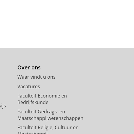
Over ons
Waar vindt u ons
Vacatures
Faculteit Economie en
Bedrijfskunde
ijs
Faculteit Gedrags- en
Maatschappijwetenschappen
Faculteit Religie, Cultuur en