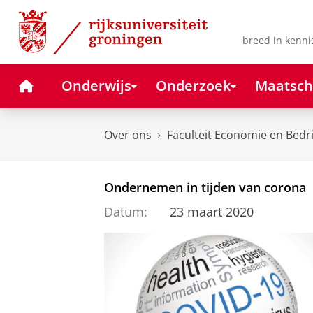
Skip
Skip
to
to
Content
Navigation
breed in kenni
Home
Onderwijs
Onderzoek
Maatsch
Over ons
Faculteit Economie en Bedr
Ondernemen in tijden van corona
Datum:
23 maart 2020