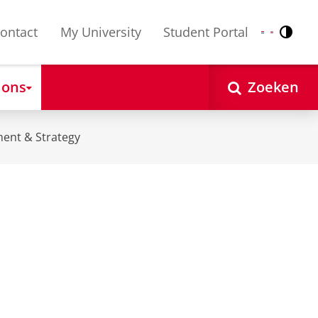
ontact
My University
Student Portal
Contr
Nederlands
English
 ons
Zoeken
ent & Strategy