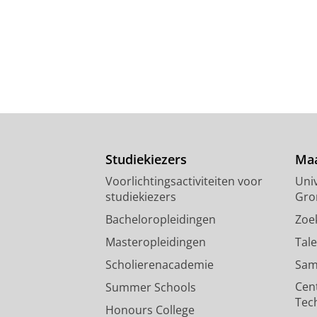
Studiekiezers
Maa
Voorlichtingsactiviteiten voor
Univ
studiekiezers
Gro
Bacheloropleidingen
Zoe
Masteropleidingen
Tal
Scholierenacademie
Sam
Cen
Summer Schools
Tec
Honours College