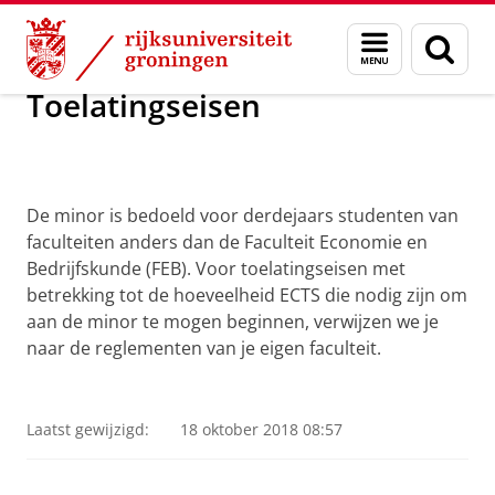
Skip
Skip
Department of Innovation Management & Str
Menu
Zoek
to
to
en
Content
Navigation
zoeken
Toelatingseisen
De minor is bedoeld voor derdejaars studenten van
faculteiten anders dan de Faculteit Economie en
Bedrijfskunde (FEB). Voor toelatingseisen met
betrekking tot de hoeveelheid ECTS die nodig zijn om
aan de minor te mogen beginnen, verwijzen we je
naar de reglementen van je eigen faculteit.
Laatst gewijzigd:
18 oktober 2018 08:57