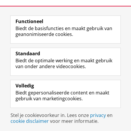
Functioneel
Biedt de basisfuncties en maakt gebruik van
geanonimiseerde cookies.
F
L
R
I
Y
Volg de RUG
a
i
S
n
o
c
n
S
s
u
Standaard
e
k
-
t
T
Studiekiezers
b
e
f
a
u
Biedt de optimale werking en maakt gebruik
Maatschappij/bedrijven
o
d
e
g
b
van onder andere videocookies.
o
I
e
r
e
Alumni
k
n
d
a
-
p
-
R
m
k
Volledig
Over ons
a
p
i
-
a
Biedt gepersonaliseerde content en maakt
g
a
j
a
n
gebruik van marketingcookies.
i
g
k
c
a
Disclaimer & Copyright
Privacy
Cookies
n
i
s
c
a
Inloggen
a
n
u
o
l
Stel je cookievoorkeur in. Lees onze
privacy
en
R
a
n
u
R
cookie disclaimer
voor meer informatie.
i
R
i
n
i
j
i
v
t
j