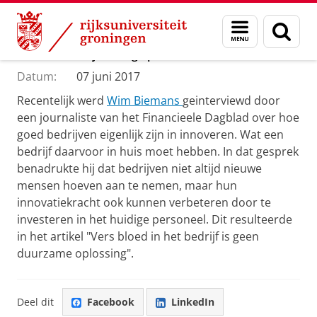
Skip
Skip
Department of Innovation Management & Str
Menu
Zoek
to
to
en
Content
Navigation
Innoveer met je huidige personeel!
zoeken
Datum:
07 juni 2017
Recentelijk werd
Wim Biemans
geinterviewd door
een journaliste van het Financieele Dagblad over hoe
goed bedrijven eigenlijk zijn in innoveren. Wat een
bedrijf daarvoor in huis moet hebben. In dat gesprek
benadrukte hij dat bedrijven niet altijd nieuwe
mensen hoeven aan te nemen, maar hun
innovatiekracht ook kunnen verbeteren door te
investeren in het huidige personeel. Dit resulteerde
in het artikel "Vers bloed in het bedrijf is geen
duurzame oplossing".
Deel dit
Facebook
LinkedIn