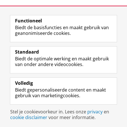
Functioneel
Biedt de basisfuncties en maakt gebruik van
F
L
R
I
Y
Volg de RUG
geanonimiseerde cookies.
a
i
S
n
o
c
n
S
s
u
e
k
-
t
T
Studiekiezers
b
e
f
a
u
Standaard
Maatschappij/bedrijven
o
d
e
g
b
Biedt de optimale werking en maakt gebruik
o
I
e
r
e
van onder andere videocookies.
Alumni
k
n
d
a
-
p
-
R
m
k
Over ons
a
p
i
-
a
Volledig
g
a
j
a
n
Biedt gepersonaliseerde content en maakt
i
g
k
c
a
Disclaimer & Copyright
Privacy
Cookies
gebruik van marketingcookies.
n
i
s
c
a
Inloggen
a
n
u
o
l
R
a
n
u
R
Stel je cookievoorkeur in. Lees onze
privacy
en
i
R
i
n
i
cookie disclaimer
voor meer informatie.
j
i
v
t
j
k
j
e
R
k