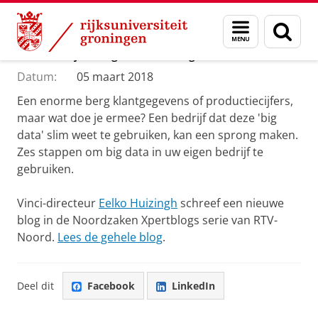
Skip
Skip
Department of Innovation Management & Str
Menu
Zoek
to
to
en
Content
Navigation
Hoe maak je slim gebruik van Big Data?
zoeken
Datum:
05 maart 2018
Een enorme berg klantgegevens of productiecijfers,
maar wat doe je ermee? Een bedrijf dat deze 'big
data' slim weet te gebruiken, kan een sprong maken.
Zes stappen om big data in uw eigen bedrijf te
gebruiken.
Vinci-directeur
Eelko Huizingh
schreef een nieuwe
blog in de Noordzaken Xpertblogs serie van RTV-
Noord.
Lees de gehele blog
.
Deel dit
Facebook
LinkedIn